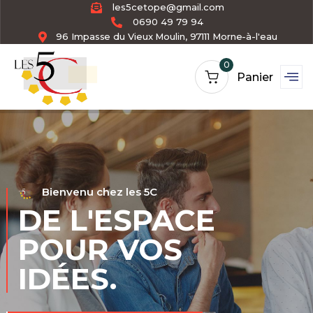
les5cetope@gmail.com
0690 49 79 94
96 Impasse du Vieux Moulin, 97111 Morne-à-l'eau
0
Panier
Bienvenu chez les 5C
DE L'ESPACE
POUR VOS
IDÉES.