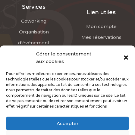
Services
Lien utiles
Coworking
Mon compte
Organisation
Mes réservations
d'évènement
Conditions générales
Domiciliation
Gérer le consentement
Contact
aux cookies
Restauration
Pour offrir les meilleures expériences, nous utilisons des
Adresse
technologies telles que les cookies pour stocker et/ou accéder aux
informations des appareils. Le fait de consentir à ces technologies
nous permettra de traiter des données telles que le
contact@les-5c.com
comportement de navigation ou les ID uniques sur ce site. Le fait
de ne pas consentir ou de retirer son consentement peut avoir un
0690 54 75 37
effet négatif sur certaines caractéristiques et fonctions.
96 Impasse du Vieux Moulin, 97111 Morne-à-l'eau
Nous trouvez sur une Carte
Accepter